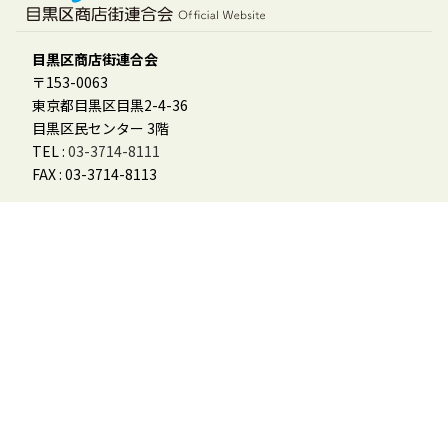
目黒区商店街連合会
〒153-0063
東京都目黒区目黒2-4-36
目黒区民センター 3階
TEL :
03-3714-8111
FAX : 03-3714-8113
会員様用
「めぐーる」参加登録フォーム
会員ログイン
会員マニュアル
その他
お問合せ
個人情報保護方針
特定商取引に基づく表記
めぐろデジタル商品券利用規約