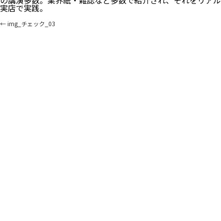
の講演多数。業界紙・雑誌など多数で紹介され、それをリアル
実店で実践。
←
img_チェック_03