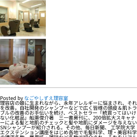
Posted by
なごやしずえ理容室
理容店の娘に生まれながら、永年アレルギーに悩まされ、それ
を改善。自社開発のシャンプーなどで広く皆様の頭皮＆肌トラ
ブルの改善のお手伝いを続け、ベストセラー「続買ってはいけ
ない化粧品」船瀬俊介著 三一書房刊に、200倍拡大スキャナ
ーによる髪と地肌のチェックと髪や地肌にダメージを与えない
SNシャンプーが紹介される。その他、毎日新聞、 工学院大学
エクステンション講座をはじめ各地で毛髪科学、理・美容科学