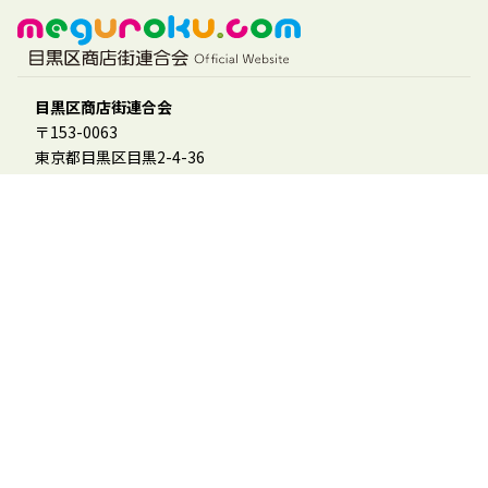
目黒区商店街連合会
〒153-0063
東京都目黒区目黒2-4-36
目黒区民センター 3階
TEL :
03-3714-8111
FAX : 03-3714-8113
会員様用
「めぐーる」参加登録フォーム
会員ログイン
会員マニュアル
その他
お問合せ
個人情報保護方針