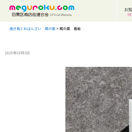
お
N
焼き鳥とおばんざい 梶の葉
>
梶の葉 看板
2025年10月2日