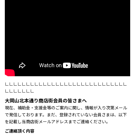
∟∟∟∟∟∟∟∟∟∟∟∟∟∟∟∟∟∟∟∟∟∟∟∟∟∟∟∟∟
∟∟∟∟∟∟∟
大岡山北本通り商店街会員の皆さまへ
現在、補助金・支援金等のご案内に関し、情報が入り次第メール
で発信しております。まだ、登録されていない会員さまは、以下
を記載し当商店街メールアドレスまでご連絡ください。
ご連絡頂く内容