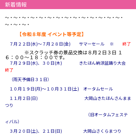
新着情報
～・～・～・～・～・～・～・～・～・～・～・～・～・～・
～・～・～・
【令和８年度 イベント等予定】
７月２２日(水)～７月２８日(金)
サマーセール ※
終了
※スクラッチ券の景品交換は８月２日３日 １
６：００～１８：００です。
７月２９日(水)、３０日(木)
きたほん納涼盆踊り大会
終了
（雨天予備日３１日）
１０月１９日(月)～１０月３１日(土)
オータムセール
１１月２日(日) 大岡山きたほんさんまま
つり
（旧オータムフェステ
ィバル）
３月２０日(土)、２１日(日) 大岡山さくらまつり