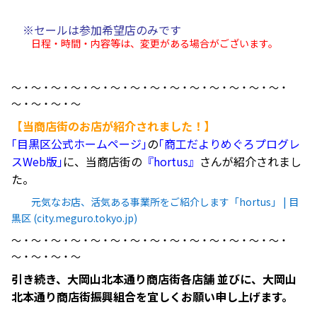
※セールは参加希望店のみです
日程・時間・内容等は、変更がある場合がございます。
～・～・～・～・～・～・～・～・～・～・～・～・～・～・
～・～・～・～
【当商店街のお店が紹介されました！】
｢目黒区公式ホームページ｣
の
｢商工だよりめぐろプログレ
スWeb版｣
に、当商店街の
『hortus』
さんが紹介されまし
た。
元気なお店、活気ある事業所をご紹介します「hortus」 | 目
黒区 (city.meguro.tokyo.jp)
～・～・～・～・～・～・～・～・～・～・～・～・～・～・
～・～・～・～
引き続き、大岡山北本通り商店街各店舗 並びに、大岡山
北本通り商店街振興組合を宜しくお願い申し上げます。