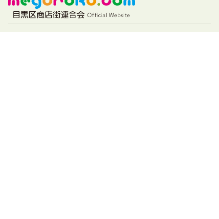
目黒区商店街連合会
〒153-0063
東京都目黒区目黒2-4-36
目黒区民センター 3階
TEL :
03-3714-8111
FAX : 03-3714-8113
会員様用
「めぐーる」参加登録フォーム
会員ログイン
会員マニュアル
その他
お問合せ
個人情報保護方針
特定商取引に基づく表記