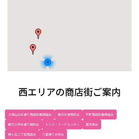
4
西エリアの商店街ご案内
大岡山北本通り商店街振興組合
柿の木坂商和会
平町商店街振興組合
都立大学本通り親和会
トリツ・フードセンター
富志美会
緑ヶ丘二丁目商店会
八雲通り共栄会