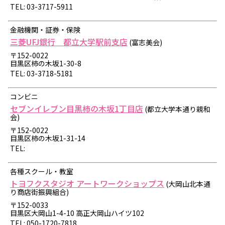
TEL: 03-3717-5911
金融機関・証券・保険
三菱UFJ銀行 都立大学駅前支店
(富志美会)
〒152-0022
目黒区柿の木坂1-30-8
TEL: 03-3718-5181
コンビニ
セブンイレブン目黒柿の木坂1丁目店
(都立大学本通り親和
会)
〒152-0022
目黒区柿の木坂1-31-14
TEL:
各種スクール・教室
トヨフクスタジオ アートワークショップス
(大岡山北本通
り商店街振興組合)
〒152-0033
目黒区大岡山1-4-10 高正大岡山ハイツ102
TEL: 050-1720-7818