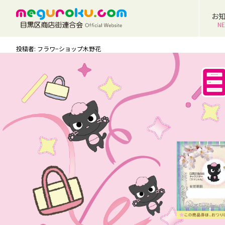
お
N
投稿者: フラワ−ショップ木野花