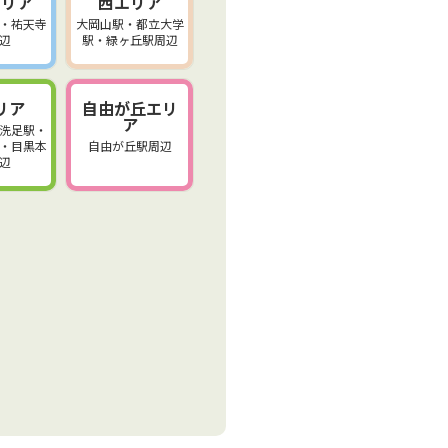
エリア
西エリア
・祐天寺
大岡山駅・都立大学
辺
駅・緑ヶ丘駅周辺
リア
自由が丘エリ
ア
洗足駅・
・目黒本
自由が丘駅周辺
辺