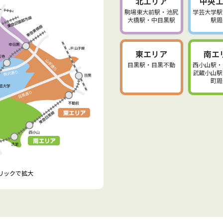
北エリア
中央
駒場東大前駅・池尻
学芸大学駅
大橋駅・中目黒駅
駅周
東エリア
南エ
目黒駅・目黒不動
西小山駅・
武蔵小山駅
町周
クリックで拡大