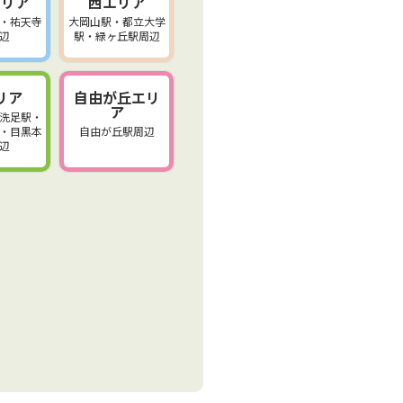
エリア
西エリア
・祐天寺
大岡山駅・都立大学
辺
駅・緑ヶ丘駅周辺
リア
自由が丘エリ
ア
洗足駅・
・目黒本
自由が丘駅周辺
辺