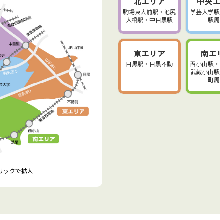
北エリア
中央
駒場東大前駅・池尻
学芸大学駅
大橋駅・中目黒駅
駅周
東エリア
南エ
目黒駅・目黒不動
西小山駅・
武蔵小山駅
町周
クリックで拡大