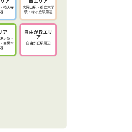
エリア
西エリア
・祐天寺
大岡山駅・都立大学
辺
駅・緑ヶ丘駅周辺
リア
自由が丘エリ
ア
洗足駅・
・目黒本
自由が丘駅周辺
辺