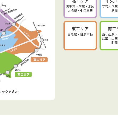
北エリア
中央
駒場東大前駅・池尻
学芸大学駅
大橋駅・中目黒駅
駅周
東エリア
南エ
目黒駅・目黒不動
西小山駅・
武蔵小山駅
町周
クリックで拡大