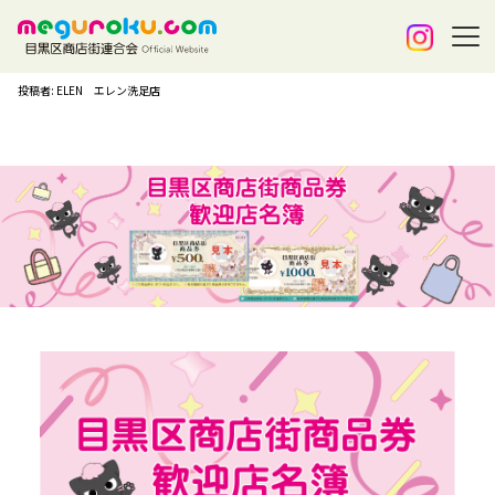
投稿者: ELEN エレン洗足店