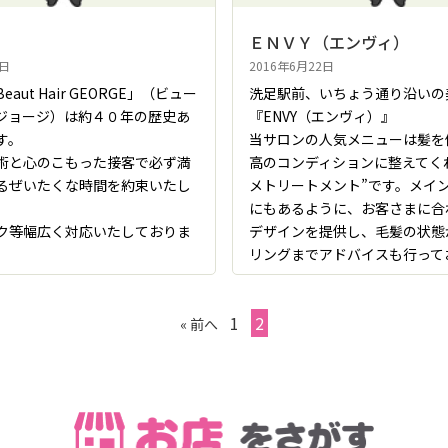
ＥＮＶＹ（エンヴィ）
2日
2016年6月22日
aut Hair GEORGE」（ビュー
洗足駅前、いちょう通り沿いの
ジョージ）は約４０年の歴史あ
『ENVY（エンヴィ）』
す。
当サロンの人気メニューは髪を
術と心のこもった接客で必ず満
高のコンディションに整えてく
るぜいたくな時間を約束いたし
メトリートメント”です。メイ
にもあるように、お客さまに合
ク等幅広く対応いたしておりま
デザインを提供し、毛髪の状態
リングまでアドバイスも行って
1
2
« 前へ