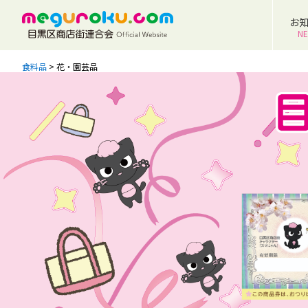
お
N
食料品
>
花・園芸品