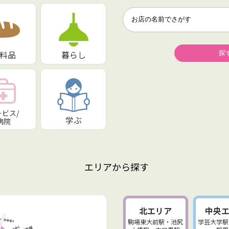
料品
暮らし
ービス/
学ぶ
病院
エリアから探す
北エリア
中央
駒場東大前駅・池尻
学芸大学駅