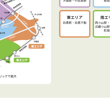
大橋駅・中目黒駅
駅周
東エリア
南エ
目黒駅・目黒不動
西小山駅・
武蔵小山駅
町周
クリックで拡大