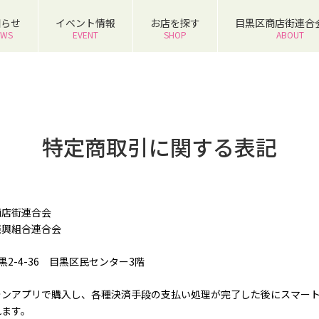
知らせ
イベント情報
お店を探す
目黒区商店街連合
EWS
EVENT
SHOP
ABOUT
特定商取引に関する表記
商店街連合会
振興組合連合会
区目黒2-4-36 目黒区民センター3階
ォンアプリで購入し、各種決済手段の支払い処理が完了した後にスマー
れます。