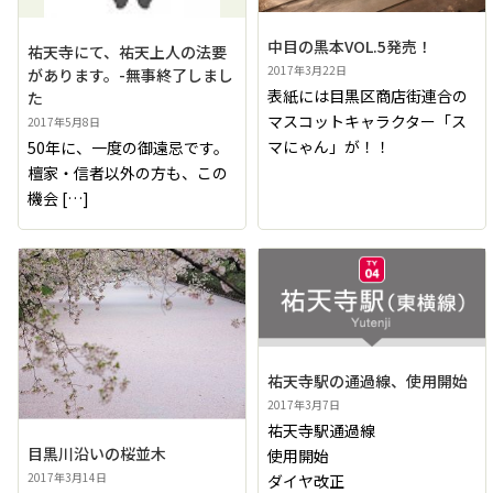
中目の黒本VOL.5発売！
祐天寺にて、祐天上人の法要
2017年3月22日
があります。-無事終了しまし
表紙には目黒区商店街連合の
た
マスコットキャラクター「ス
2017年5月8日
マにゃん」が！！
50年に、一度の御遠忌です。
檀家・信者以外の方も、この
機会 […]
祐天寺駅の通過線、使用開始
2017年3月7日
祐天寺駅通過線
目黒川沿いの桜並木
使用開始
2017年3月14日
ダイヤ改正