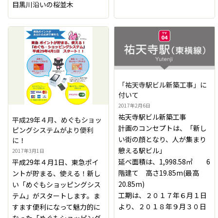
目黒川沿いの桜並木
「祐天寺駅ビル新築工事」に
付いて
2017年2月6日
祐天寺駅ビル新築工事
平成29年４月、めぐもショッ
計画のコンセプトは、「新し
ピングシステムがより便利
い街の顔となり、人が集まり
に！
憩える駅ビル」
2017年3月1日
延べ面積は、1,998.58㎡ 6
平成29年４月1日、東急ポイ
階建て 高さ19.85m(最高
ントが貯まる、使える！新し
20.85m)
い「めぐもショッピングシス
工期は、２０１７年６月１日
テム」がスタートします。ま
より、２０１８年９月３０日
すます便利になって魅力的に
なった「めぐもショッピング