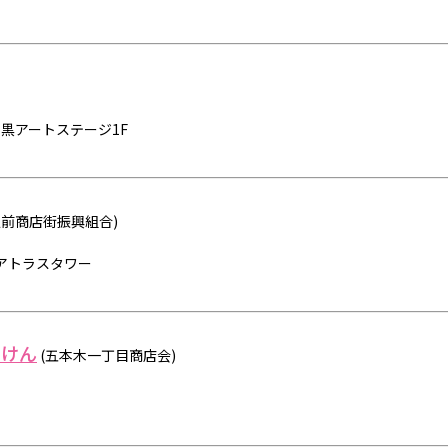
目黒アートステージ1F
駅前商店街振興組合)
目黒アトラスタワー
まけん
(五本木一丁目商店会)