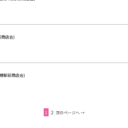
前商店会)
橋駅前商店会)
1
2
次のページへ →