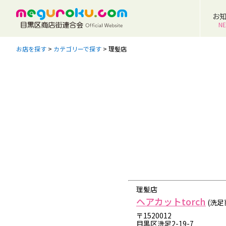
お
N
お店を探す
>
カテゴリーで探す
>
理髪店
理髪店
ヘアカットtorch
(洗足
〒1520012
目黒区洗足2-19-7