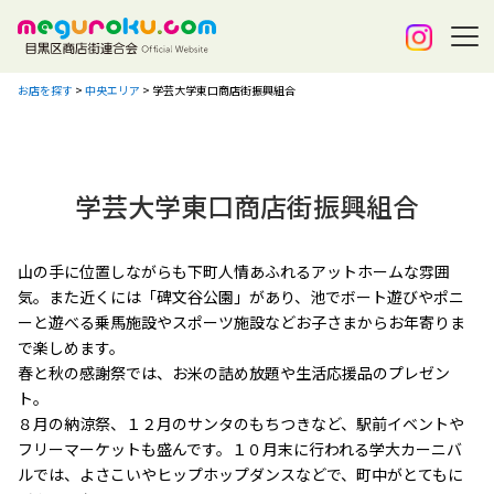
お店を探す
>
中央エリア
>
学芸大学東口商店街振興組合
学芸大学東口商店街振興組合
山の手に位置しながらも下町人情あふれるアットホームな雰囲
気。また近くには「碑文谷公園」があり、池でボート遊びやポニ
ーと遊べる乗馬施設やスポーツ施設などお子さまからお年寄りま
で楽しめます。
春と秋の感謝祭では、お米の詰め放題や生活応援品のプレゼン
ト。
８月の納涼祭、１２月のサンタのもちつきなど、駅前イベントや
フリーマーケットも盛んです。１０月末に行われる学大カーニバ
ルでは、よさこいやヒップホップダンスなどで、町中がとてもに