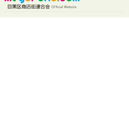
目黒区商店街連合会
〒153-0063
東京都目黒区目黒2-4-36
目黒区民センター 3階
TEL :
03-3714-8111
FAX : 03-3714-8113
会員様用
「めぐーる」参加登録フォーム
会員ログイン
会員マニュアル
その他
お問合せ
個人情報保護方針
特定商取引に基づく表記
めぐろデジタル商品券利用規約